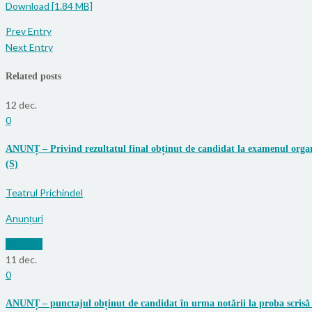
Download [1.84 MB]
Prev Entry
Next Entry
Related posts
12
dec.
0
ANUNȚ – Privind rezultatul final obținut de candidat la examenul organi
(S)
Teatrul Prichindel
Anunțuri
Mai mult
11
dec.
0
ANUNȚ – punctajul obținut de candidat în urma notării la proba scrisă 