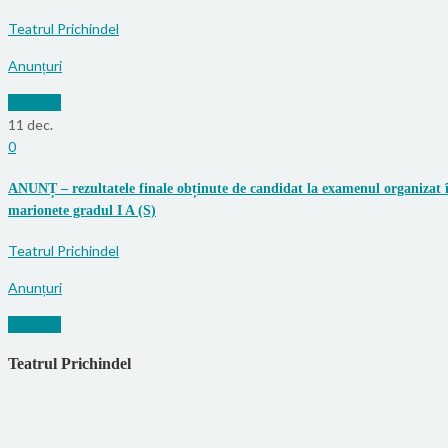
Teatrul Prichindel
Anunțuri
Mai mult
11
dec.
0
ANUNȚ – rezultatele finale obținute de candidat la examenul organizat î
marionete gradul I A (S)
Teatrul Prichindel
Anunțuri
Mai mult
Teatrul Prichindel