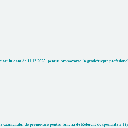
zat în data de 11.12.2025, pentru promovarea în grade/trepte profesionale
a examenului de promovare pentru funcția de Referent de specialitate I (