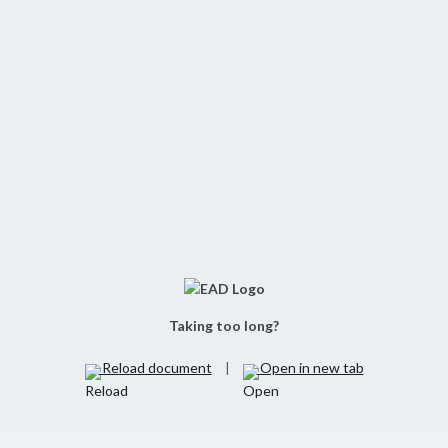
Taking too long?
Reload document
|
Open in new tab