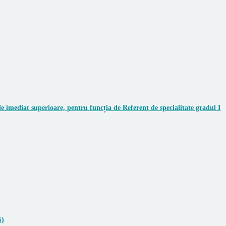
 imediat superioare, pentru funcția de Referent de specialitate gradul I
S)