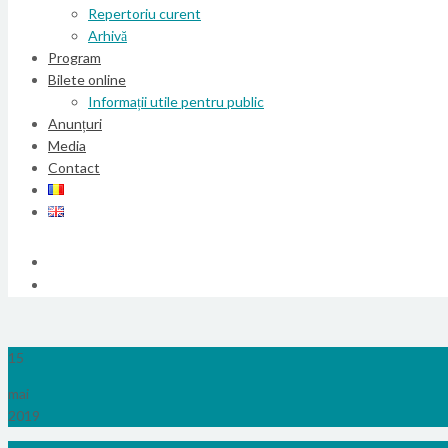
Repertoriu curent
Arhivă
Program
Bilete online
Informații utile pentru public
Anunțuri
Media
Contact
15
mai
2019