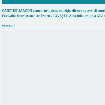
0
CAIET DE SARCINI pentru atribuirea achiziției directe de servicii cupri
Festivalul Internațional de Teatru „POVEȘTI” Alba Iulia, ediția a XIV-
Anunțuri