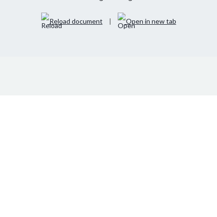
Reload document
|
Open in new tab