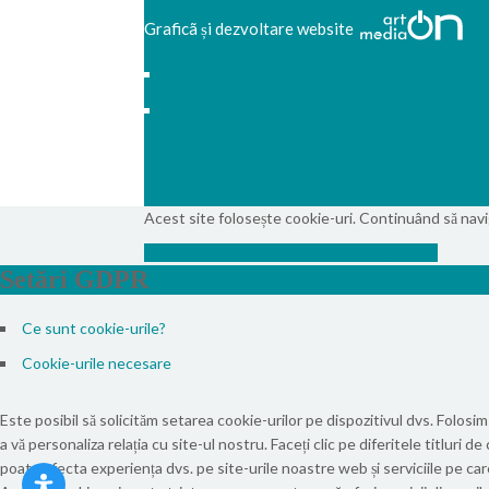
Graficã și dezvoltare website
Acest site folosește cookie-uri. Continuând să navigh
Info
Vezi politica de confidențialitate
Accept
Setări GDPR
Ce sunt cookie-urile?
Cookie-urile necesare
Este posibil să solicităm setarea cookie-urilor pe dispozitivul dvs. Folosim
a vă personaliza relația cu site-ul nostru. Faceți clic pe diferitele titlur
poate afecta experiența dvs. pe site-urile noastre web și serviciile pe car