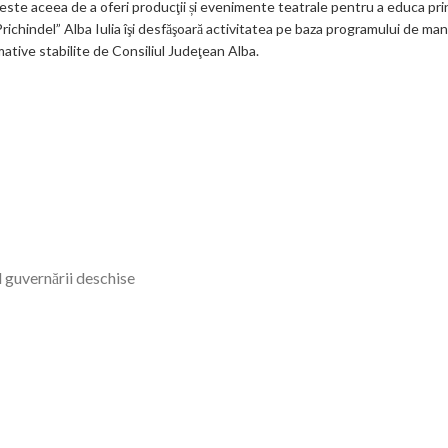
 este aceea de a oferi producţii și evenimente teatrale pentru a educa prin
 „Prichindel” Alba Iulia îşi desfăşoară activitatea pe baza programului de 
mative stabilite de Consiliul Judeţean Alba.
l guvernării deschise