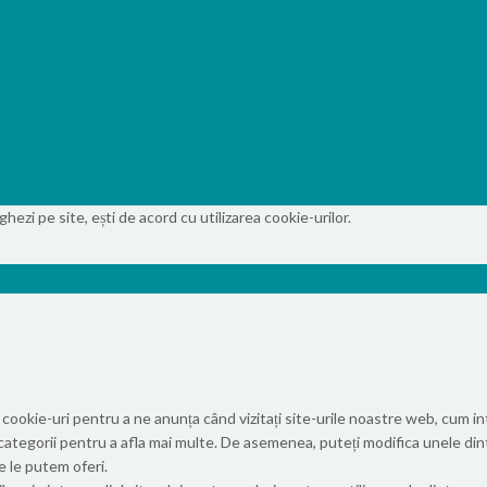
ezi pe site, ești de acord cu utilizarea cookie-urilor.
 cookie-uri pentru a ne anunța când vizitați site-urile noastre web, cum int
i de categorii pentru a afla mai multe. De asemenea, puteți modifica unele di
e le putem oferi.