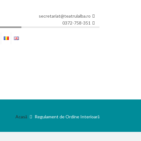
secretariat@teatrulalba.ro
0372-758-351
Acasă
Regulament de Ordine Interioară