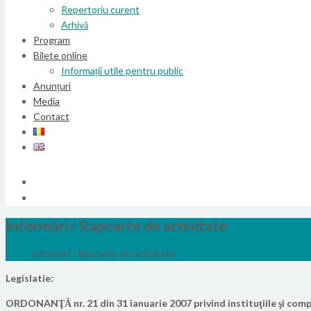
Repertoriu curent
Arhivă
Program
Bilete online
Informații utile pentru public
Anunțuri
Media
Contact
Informări / Rapoarte de activitate
Acasă
Informări / Rapoarte de activitate
Legislatie:
ORDONANŢĂ nr. 21 din 31 ianuarie 2007 privind instituţiile şi compa