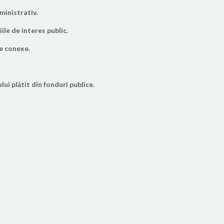
ministrativ.
iile de interes public.
le conexe.
ui plătit din fonduri publice.