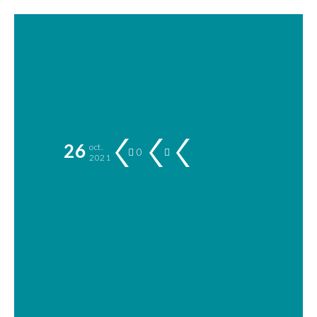
secretariat@teatrulalba.ro
0372-758-351
Meniu
26
oct.
0
2021
INVITAȚIE DE
PARTICIPARE
privind achiziția
publică directă de
servicii de sănătate