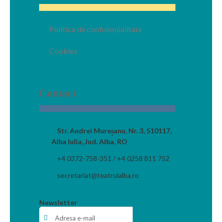
Politica de confidențialitate
Cookies
Contact
Str. Andrei Mureșanu, Nr. 3, 510117,
Alba Iulia, Jud. Alba, RO
+4 0372-758-351 / +4 0258 811 752
secretariat@teatrulalba.ro
Newsletter