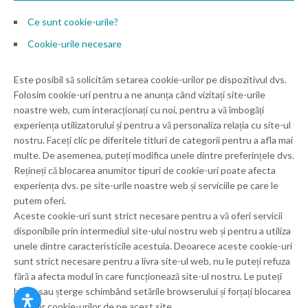
Ce sunt cookie-urile?
Cookie-urile necesare
Este posibil să solicităm setarea cookie-urilor pe dispozitivul dvs.
Folosim cookie-uri pentru a ne anunța când vizitați site-urile
noastre web, cum interacționați cu noi, pentru a vă îmbogăți
experiența utilizatorului și pentru a vă personaliza relația cu site-ul
nostru. Faceți clic pe diferitele titluri de categorii pentru a afla mai
multe. De asemenea, puteți modifica unele dintre preferințele dvs.
Rețineți că blocarea anumitor tipuri de cookie-uri poate afecta
experiența dvs. pe site-urile noastre web și serviciile pe care le
putem oferi.
Aceste cookie-uri sunt strict necesare pentru a vă oferi servicii
disponibile prin intermediul site-ului nostru web și pentru a utiliza
unele dintre caracteristicile acestuia. Deoarece aceste cookie-uri
sunt strict necesare pentru a livra site-ul web, nu le puteți refuza
fără a afecta modul în care funcționează site-ul nostru. Le puteți
bloca sau șterge schimbând setările browserului și forțați blocarea
tuturor cookie-urilor de pe acest site.