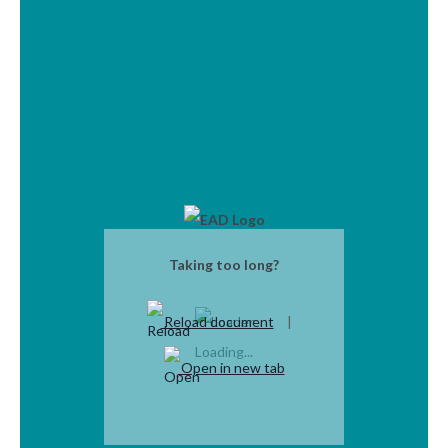
având ca obiect
„Servicii de
supraveghere a
sănătății lucrătorilor:
servicii de medicina
muncii și servicii de
analize medicale”
Anunțuri
Taking too long?
Reload document
|
Loading...
Open in new tab