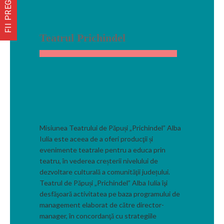
FII PREGĂTIT
Teatrul Prichindel
Misiunea Teatrului de Păpuși „Prichindel” Alba
Iulia este aceea de a oferi producţii și
evenimente teatrale pentru a educa prin
teatru, în vederea creșterii nivelului de
dezvoltare culturală a comunităţii județului.
Teatrul de Păpuși „Prichindel” Alba Iulia îşi
desfăşoară activitatea pe baza programului de
management elaborat de către director-
manager, în concordanţă cu strategiile