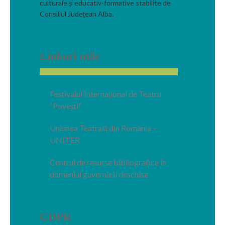
culturale şi educativ-formative stabilite de
Consiliul Judeţean Alba.
Linkuri utile
Festivalul Internațional de Teatru
“Povești”
Uniunea Teatrală din România –
UNITER
Centrul de resurse bibliografice în
domeniul guvernării deschise
GDPR