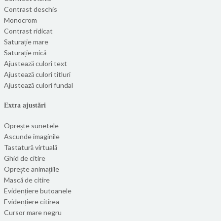
Contrast deschis
Monocrom
Contrast ridicat
Saturație mare
Saturație mică
Ajustează culori text
Ajustează culori titluri
Ajustează culori fundal
Extra ajustări
Oprește sunetele
Ascunde imaginile
Tastatură virtuală
Ghid de citire
Oprește animațiile
Mască de citire
Evidențiere butoanele
Evidențiere citirea
Cursor mare negru