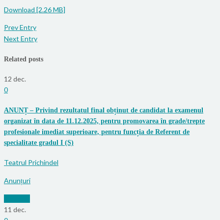
Download [2.26 MB]
Prev Entry
Next Entry
Related posts
12
dec.
0
ANUNȚ – Privind rezultatul final obținut de candidat la examenul
organizat în data de 11.12.2025, pentru promovarea în grade/trepte
profesionale imediat superioare, pentru funcția de Referent de
specialitate gradul I (S)
Teatrul Prichindel
Anunțuri
Mai mult
11
dec.