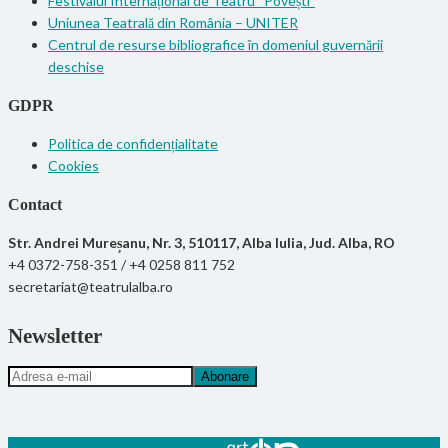
Festivalul Internațional de Teatru “Povești”
Uniunea Teatrală din România – UNITER
Centrul de resurse bibliografice în domeniul guvernării
deschise
GDPR
Politica de confidențialitate
Cookies
Contact
Str. Andrei Mureșanu, Nr. 3, 510117, Alba Iulia, Jud. Alba, RO
+4 0372-758-351 / +4 0258 811 752
secretariat@teatrulalba.ro
Newsletter