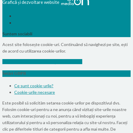
Graficã și dezvoltare website
Suntem sociabili
Acest site folosește cookie-uri. Continuând să navighezi pe site, ești
de acord cu utilizarea cookie-urilor.
Info
Vezi politica de confidențialitate
Accept
Setări GDPR
Ce sunt cookie-urile?
Cookie-urile necesare
Este posibil să solicităm setarea cookie-urilor pe dispozitivul dvs.
Folosim cookie-uri pentru a ne anunța când vizitați site-urile noastre
web, cum interacționați cu noi, pentru a vă îmbogăți experiența
utilizatorului și pentru a vă personaliza relația cu site-ul nostru. Faceți
clic pe diferitele titluri de categorii pentru a afla mai multe. De