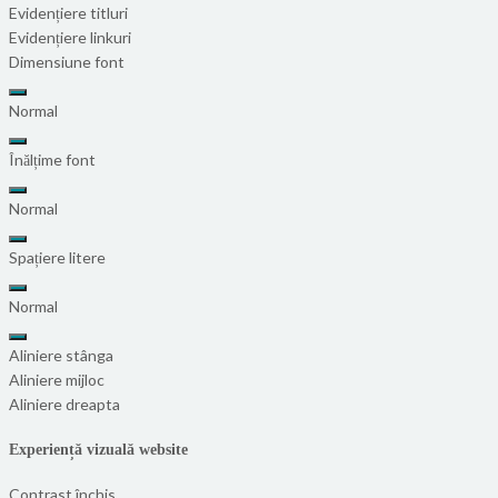
Evidențiere titluri
Evidențiere linkuri
Dimensiune font
Normal
Înălțime font
Normal
Spațiere litere
Normal
Aliniere stânga
Aliniere mijloc
Aliniere dreapta
Experiență vizuală website
Contrast închis