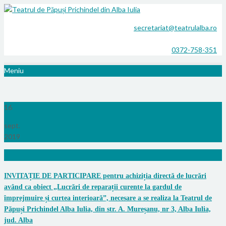
secretariat@teatrulalba.ro
0372-758-351
Meniu
16
sept.
2019
0
INVITAȚIE DE PARTICIPARE pentru achiziția directă de lucrări
având ca obiect „Lucrări de reparații curente la gardul de
împrejmuire și curtea interioară”, necesare a se realiza la Teatrul de
Păpuși Prichindel Alba Iulia, din str. A. Mureșanu, nr 3, Alba Iulia,
jud. Alba