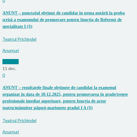
0
ANUNȚ – punctajul obținut de candidat în urma notării la proba
scrisă a examenului de promovare pentru funcția de Referent de
specialitate I (S)
Teatrul Prichindel
Anunțuri
Mai mult
11
dec.
0
ANUNȚ – rezultatele finale obținute de candidat la examenul
organizat în data de 10.12.2025, pentru promovarea în grade/trepte
profesionale imediat superioare, pentru funcția de actor
teatru/mânuitor păpuși-marionete gradul I A (S)
Teatrul Prichindel
Anunțuri