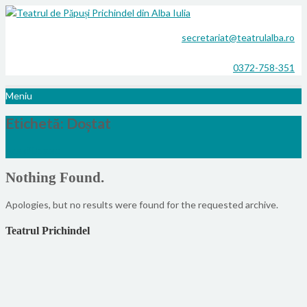
secretariat@teatrulalba.ro
0372-758-351
Meniu
Etichetă:
Doștat
Acasă
Doștat
Nothing Found.
Apologies, but no results were found for the requested archive.
Teatrul Prichindel