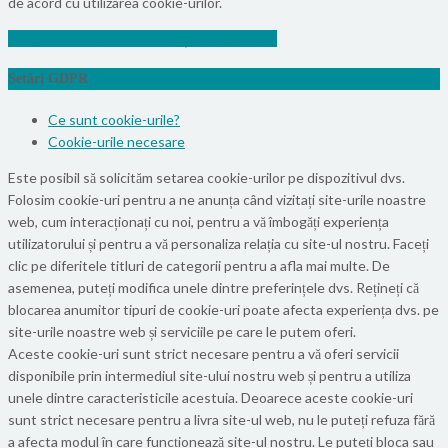
de acord cu utilizarea cookie-urilor.
Info
Vezi politica de confidențialitate
Accept
Setări GDPR
Ce sunt cookie-urile?
Cookie-urile necesare
Este posibil să solicităm setarea cookie-urilor pe dispozitivul dvs.
Folosim cookie-uri pentru a ne anunța când vizitați site-urile noastre
web, cum interacționați cu noi, pentru a vă îmbogăți experiența
utilizatorului și pentru a vă personaliza relația cu site-ul nostru. Faceți
clic pe diferitele titluri de categorii pentru a afla mai multe. De
asemenea, puteți modifica unele dintre preferințele dvs. Rețineți că
blocarea anumitor tipuri de cookie-uri poate afecta experiența dvs. pe
site-urile noastre web și serviciile pe care le putem oferi.
Aceste cookie-uri sunt strict necesare pentru a vă oferi servicii
disponibile prin intermediul site-ului nostru web și pentru a utiliza
unele dintre caracteristicile acestuia. Deoarece aceste cookie-uri
sunt strict necesare pentru a livra site-ul web, nu le puteți refuza fără
a afecta modul în care funcționează site-ul nostru. Le puteți bloca sau