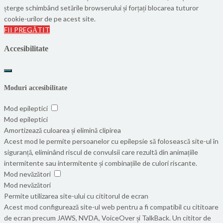
șterge schimbând setările browserului și forțați blocarea tuturor
cookie-urilor de pe acest site.
FII PREGĂTIT
Accesibilitate
Moduri accesibilitate
Mod epileptici
Mod epileptici
Amortizează culoarea și elimină clipirea
Acest mod le permite persoanelor cu epilepsie să folosească site-ul în
siguranță, eliminând riscul de convulsii care rezultă din animațiile
intermitente sau intermitente și combinațiile de culori riscante.
Mod nevăzători
Mod nevăzători
Permite utilizarea site-ului cu cititorul de ecran
Acest mod configurează site-ul web pentru a fi compatibil cu cititoare
de ecran precum JAWS, NVDA, VoiceOver și TalkBack. Un cititor de