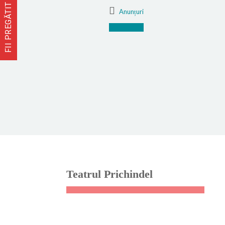
FII PREGĂTIT
Anunțuri
Mai mult
Teatrul Prichindel