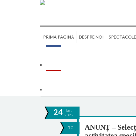
PRIMA PAGINĂ
DESPRE NOI
SPECTACOL
24
iun.
2022
ANUNȚ – Selecți
0
activitatea speci