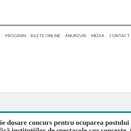
E
PROGRAM
BILETE ONLINE
ANUNȚURI
MEDIA
CONTACT
e dosare concurs pentru ocuparea postului 
fică instituțiilor de spectacole sau concerte