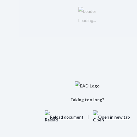
Loading...
Taking too long?
Reload document
|
Open in new tab