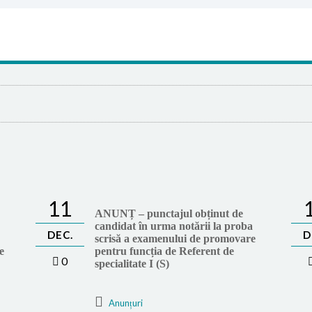
11
ANUNȚ – punctajul obținut de
candidat în urma notării la proba
DEC.
D
scrisă a examenului de promovare
e
pentru funcția de Referent de
0
specialitate I (S)
Anunțuri