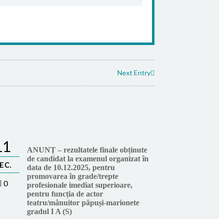
Next Entry
11
ANUNȚ – rezultatele finale obținute
de candidat la examenul organizat în
EC.
data de 10.12.2025, pentru
promovarea în grade/trepte
0
profesionale imediat superioare,
pentru funcția de actor
teatru/mânuitor păpuși-marionete
gradul I A (S)