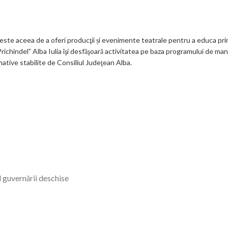
 este aceea de a oferi producţii și evenimente teatrale pentru a educa prin
 „Prichindel” Alba Iulia îşi desfăşoară activitatea pe baza programului de 
mative stabilite de Consiliul Judeţean Alba.
l guvernării deschise