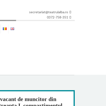
secretariat@teatrulalba.ro
0372-758-351
vacant de muncitor din
, treapta I, compartimentul