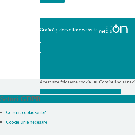
Graficã și dezvoltare website
Acest site folosește cookie-uri. Continuând să navigh
Info
Vezi politica de confidențialitate
Accept
Setări GDPR
Ce sunt cookie-urile?
Cookie-urile necesare