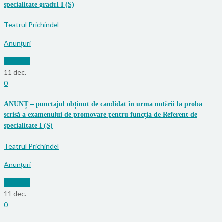
specialitate gradul I (S)
Teatrul Prichindel
Anunțuri
Mai mult
11
dec.
0
ANUNȚ – punctajul obținut de candidat în urma notării la proba
scrisă a examenului de promovare pentru funcția de Referent de
specialitate I (S)
Teatrul Prichindel
Anunțuri
Mai mult
11
dec.
0