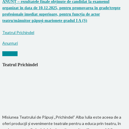
ANUNȚ – rezultatele finale obținute de candidat la examenul
organizat în data de 10.12.2025, pentru promovarea în grade/trepte
profesionale imediat superioare, pentru funcția de actor
teatru/mânuitor păpuși-marionete gradul I A (S)
Teatrul Prichindel
Anunțuri
Mai mult
Teatrul Prichindel
Misiunea Teatrului de Păpuși „Prichindel” Alba Iulia este aceea de a
oferi producţii și evenimente teatrale pentru a educa prin teatru, în