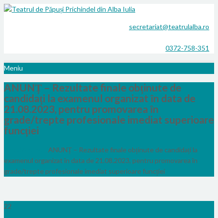
secretariat@teatrulalba.ro
0372-758-351
Meniu
ANUNȚ – Rezultate finale obținute de
candidați la examenul organizat în data de
21.08.2023, pentru promovarea în
grade/trepte profesionale imediat superioare
funcției
Acasă
Anunțuri
ANUNȚ – Rezultate finale obținute de candidați la
examenul organizat în data de 21.08.2023, pentru promovarea în
grade/trepte profesionale imediat superioare funcției
22