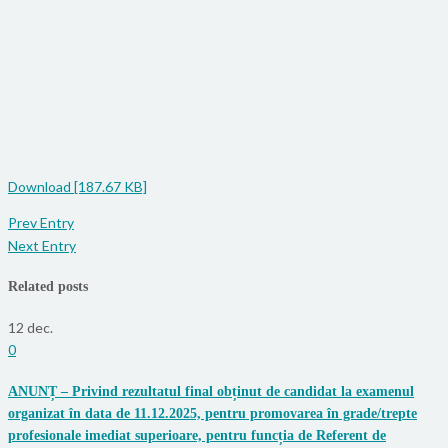
Download [187.67 KB]
Prev Entry
Next Entry
Related posts
12
dec.
0
ANUNȚ – Privind rezultatul final obținut de candidat la examenul
organizat în data de 11.12.2025, pentru promovarea în grade/trepte
profesionale imediat superioare, pentru funcția de Referent de