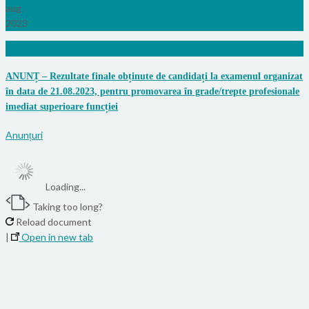
aug.
2023
0
ANUNȚ – Rezultate finale obținute de candidați la examenul organizat
în data de 21.08.2023, pentru promovarea în grade/trepte profesionale
imediat superioare funcției
Anunțuri
Loading...
Taking too long?
Reload document
|
Open in new tab