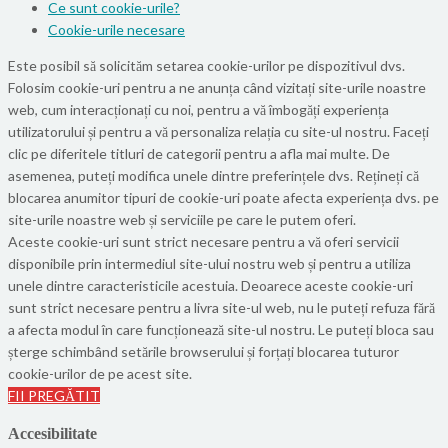
Ce sunt cookie-urile?
Cookie-urile necesare
Este posibil să solicităm setarea cookie-urilor pe dispozitivul dvs.
Folosim cookie-uri pentru a ne anunța când vizitați site-urile noastre
web, cum interacționați cu noi, pentru a vă îmbogăți experiența
utilizatorului și pentru a vă personaliza relația cu site-ul nostru. Faceți
clic pe diferitele titluri de categorii pentru a afla mai multe. De
asemenea, puteți modifica unele dintre preferințele dvs. Rețineți că
blocarea anumitor tipuri de cookie-uri poate afecta experiența dvs. pe
site-urile noastre web și serviciile pe care le putem oferi.
Aceste cookie-uri sunt strict necesare pentru a vă oferi servicii
disponibile prin intermediul site-ului nostru web și pentru a utiliza
unele dintre caracteristicile acestuia. Deoarece aceste cookie-uri
sunt strict necesare pentru a livra site-ul web, nu le puteți refuza fără
a afecta modul în care funcționează site-ul nostru. Le puteți bloca sau
șterge schimbând setările browserului și forțați blocarea tuturor
cookie-urilor de pe acest site.
FII PREGĂTIT
Accesibilitate