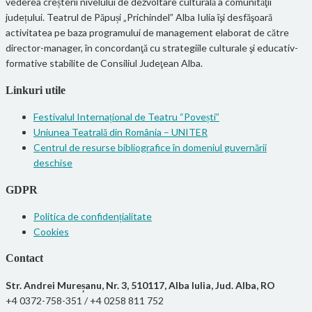
vederea creșterii nivelului de dezvoltare culturală a comunităţii
județului. Teatrul de Păpuși „Prichindel” Alba Iulia îşi desfăşoară
activitatea pe baza programului de management elaborat de către
director-manager, în concordanţă cu strategiile culturale şi educativ-
formative stabilite de Consiliul Judeţean Alba.
Linkuri utile
Festivalul Internațional de Teatru “Povești”
Uniunea Teatrală din România – UNITER
Centrul de resurse bibliografice în domeniul guvernării
deschise
GDPR
Politica de confidențialitate
Cookies
Contact
Str. Andrei Mureșanu, Nr. 3, 510117, Alba Iulia, Jud. Alba, RO
+4 0372-758-351 / +4 0258 811 752