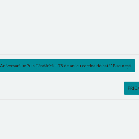
Aniversară ImPuls Țăndărică – 78 de ani cu cortina ridicată” București
FRICĂ