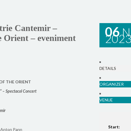
itrie Cantemir –
06
N
202
 Orient – eveniment
DETAILS
OF THE ORIENT
ORGANIZER
 – Spectacol Concert
VENUE
emir
Start:
ie Anton Pann