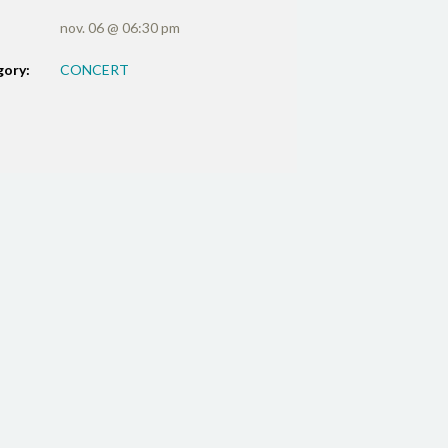
nov. 06 @ 06:30 pm
gory:
CONCERT