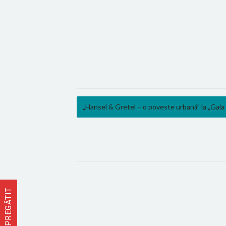
„Hansel & Gretel – o poveste urbană” la „Gala 
FII PREGĂTIT