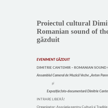
Proiectul cultural Dim
Romanian sound of the
găzduit
EVENIMENT GĂZDUIT
DIMITRIE CANTEMIR – ROMANIAN SOUND 
Ansamblul Cameral de Muzică Veche „Anton Pann”
și
Expoziția foto-documentară Dimitrie Cant
INTRARE LIBERĂ!
Organizator: Asociația pentru Cultură și Tradiț