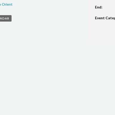
e Orient
End:
Event Cate
ENDAR