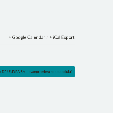
+ Google Calendar
/
+ iCal Export
 DE UMBRA SA – avanpremiera spectacolului