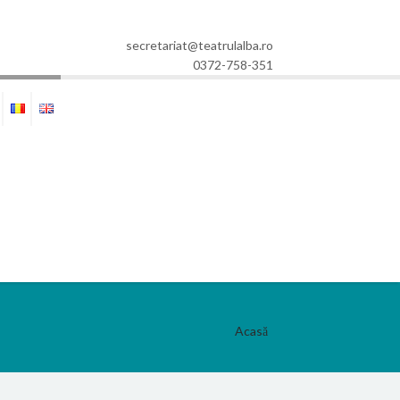
secretariat@teatrulalba.ro
0372-758-351
Acasă