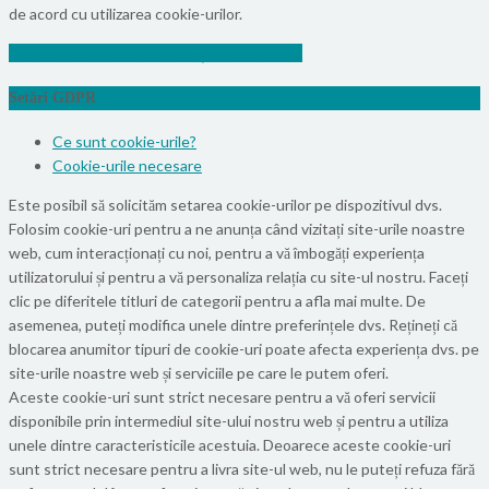
de acord cu utilizarea cookie-urilor.
Info
Vezi politica de confidențialitate
Accept
Setări GDPR
Ce sunt cookie-urile?
Cookie-urile necesare
Este posibil să solicităm setarea cookie-urilor pe dispozitivul dvs.
Folosim cookie-uri pentru a ne anunța când vizitați site-urile noastre
web, cum interacționați cu noi, pentru a vă îmbogăți experiența
utilizatorului și pentru a vă personaliza relația cu site-ul nostru. Faceți
clic pe diferitele titluri de categorii pentru a afla mai multe. De
asemenea, puteți modifica unele dintre preferințele dvs. Rețineți că
blocarea anumitor tipuri de cookie-uri poate afecta experiența dvs. pe
site-urile noastre web și serviciile pe care le putem oferi.
Aceste cookie-uri sunt strict necesare pentru a vă oferi servicii
disponibile prin intermediul site-ului nostru web și pentru a utiliza
unele dintre caracteristicile acestuia. Deoarece aceste cookie-uri
sunt strict necesare pentru a livra site-ul web, nu le puteți refuza fără