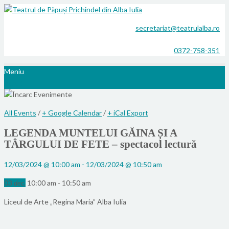
secretariat@teatrulalba.ro
0372-758-351
Meniu
Acasă
All Events
/
+ Google Calendar
/
+ iCal Export
LEGENDA MUNTELUI GĂINA ȘI A
TÂRGULUI DE FETE – spectacol lectură
12/03/2024 @ 10:00 am - 12/03/2024 @ 10:50 am
03
10:00 am - 10:50 am
dec.
Liceul de Arte „Regina Maria” Alba Iulia