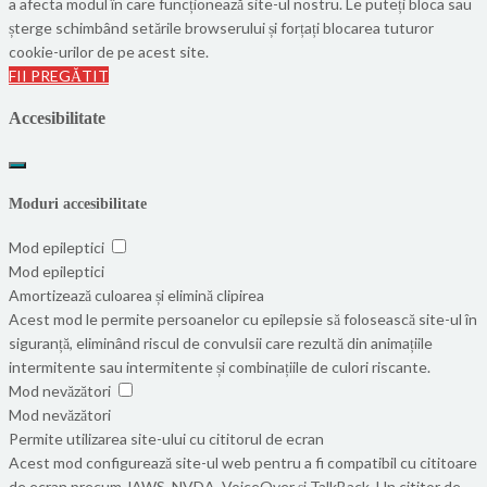
a afecta modul în care funcționează site-ul nostru. Le puteți bloca sau
șterge schimbând setările browserului și forțați blocarea tuturor
cookie-urilor de pe acest site.
FII PREGĂTIT
Accesibilitate
Moduri accesibilitate
Mod epileptici
Mod epileptici
Amortizează culoarea și elimină clipirea
Acest mod le permite persoanelor cu epilepsie să folosească site-ul în
siguranță, eliminând riscul de convulsii care rezultă din animațiile
intermitente sau intermitente și combinațiile de culori riscante.
Mod nevăzători
Mod nevăzători
Permite utilizarea site-ului cu cititorul de ecran
Acest mod configurează site-ul web pentru a fi compatibil cu cititoare
de ecran precum JAWS, NVDA, VoiceOver și TalkBack. Un cititor de