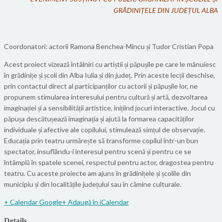
GRĂDINIȚELE DIN JUDEȚUL ALBA
Coordonatori: actorii Ramona Benchea-Mincu și Tudor Cristian Popa
Acest proiect vizează întâlniri cu artiștii și păpușile pe care le mânuiesc
în grădinițe și școli din Alba Iulia și din județ. Prin aceste lecții deschise,
prin contactul direct al participanților cu actorii și păpușile lor, ne
propunem stimularea interesului pentru cultură și artă, dezvoltarea
imaginației și a sensibilității artistice, inițiind jocuri interactive. Jocul cu
păpușa descătușează imaginația și ajută la formarea capacităților
individuale și afective ale copilului, stimulează simțul de observație.
Educația prin teatru urmărește să transforme copilul într-un bun
spectator, insuflându-i interesul pentru scenă și pentru ce se
întâmplă în spatele scenei, respectul pentru actor, dragostea pentru
teatru. Cu aceste proiecte am ajuns în grădinițele și școlile din
municipiu și din localitățile județului sau în cămine culturale.
+ Calendar Google
+ Adaugă în iCalendar
Details