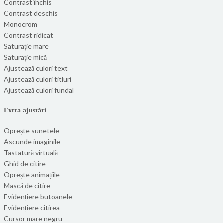
Contrast închis
Contrast deschis
Monocrom
Contrast ridicat
Saturație mare
Saturație mică
Ajustează culori text
Ajustează culori titluri
Ajustează culori fundal
Extra ajustări
Oprește sunetele
Ascunde imaginile
Tastatură virtuală
Ghid de citire
Oprește animațiile
Mască de citire
Evidențiere butoanele
Evidențiere citirea
Cursor mare negru