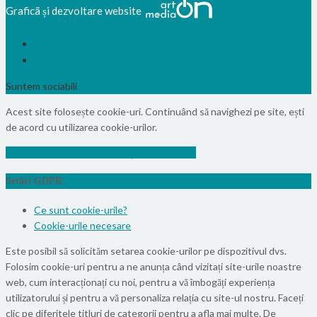
Graficã și dezvoltare website
Suntem sociabili
Acest site folosește cookie-uri. Continuând să navighezi pe site, ești
de acord cu utilizarea cookie-urilor.
Info
Vezi politica de confidențialitate
Accept
Setări GDPR
Ce sunt cookie-urile?
Cookie-urile necesare
Este posibil să solicităm setarea cookie-urilor pe dispozitivul dvs.
Folosim cookie-uri pentru a ne anunța când vizitați site-urile noastre
web, cum interacționați cu noi, pentru a vă îmbogăți experiența
utilizatorului și pentru a vă personaliza relația cu site-ul nostru. Faceți
clic pe diferitele titluri de categorii pentru a afla mai multe. De