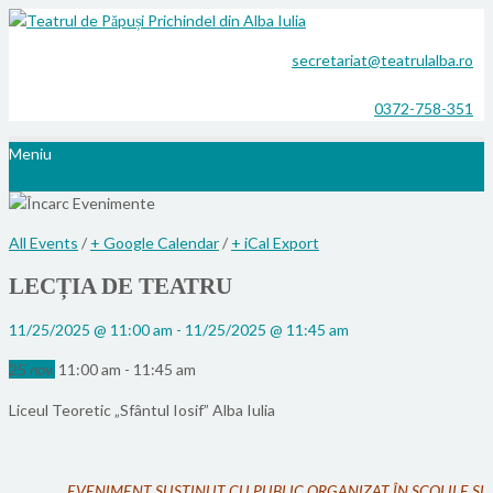
secretariat@teatrulalba.ro
0372-758-351
Meniu
Acasă
All Events
/
+ Google Calendar
/
+ iCal Export
LECȚIA DE TEATRU
11/25/2025 @ 11:00 am - 11/25/2025 @ 11:45 am
25
11:00 am - 11:45 am
nov.
Liceul Teoretic „Sfântul Iosif” Alba Iulia
EVENIMENT SUSȚINUT CU PUBLIC ORGANIZAT ÎN ȘCOLILE ȘI