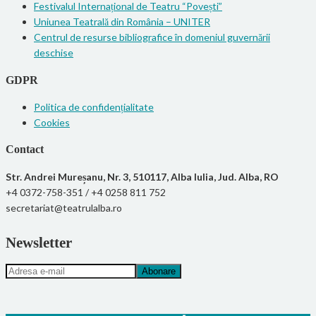
Festivalul Internațional de Teatru “Povești”
Uniunea Teatrală din România – UNITER
Centrul de resurse bibliografice în domeniul guvernării
deschise
GDPR
Politica de confidențialitate
Cookies
Contact
Str. Andrei Mureșanu, Nr. 3, 510117, Alba Iulia, Jud. Alba, RO
+4 0372-758-351 / +4 0258 811 752
secretariat@teatrulalba.ro
Newsletter