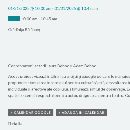
01/31/2025 @ 10:00 am - 01/31/2025 @ 10:45 am
31
10:00 am - 10:45 am
ian.
Grădinița Bărăbanț
Coordonatori: actorii Laura Boboc și Adam Boboc
Acest proiect vizează întâlniri cu artiștii și păpușile pe care le mânuiesc 
propunem stimularea interesului pentru cultură și artă, dezvoltarea imagi
individuale și afective ale copilului, stimulează simțul de observație
spatele scenei, respectul pentru actor, dragostea pentru teatru. Cu ace
+ CALENDAR GOOGLE
+ ADAUGĂ ÎN ICALENDAR
Details