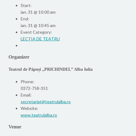
Start:
ian. 31 @ 10:00 am
End:
ian. 31 @ 10:45 am
Event Category:
LECȚIA DE TEATRU
Organizer
Teatrul de Păpuși „PRICHINDEL” Alba Iulia
Phone:
0372-758-351
Email:
secretariat@teatrulalba.ro
Website:
www.teatrulalba.ro
Venue