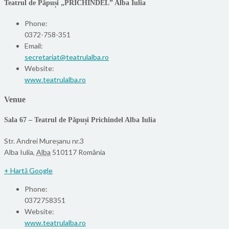
Teatrul de Păpuși „PRICHINDEL” Alba Iulia
Phone:
0372-758-351
Email:
secretariat@teatrulalba.ro
Website:
www.teatrulalba.ro
Venue
Sala 67 – Teatrul de Păpuși Prichindel Alba Iulia
Str. Andrei Mureșanu nr.3
Alba Iulia
,
Alba
510117
România
+ Hartă Google
Phone:
0372758351
Website:
www.teatrulalba.ro