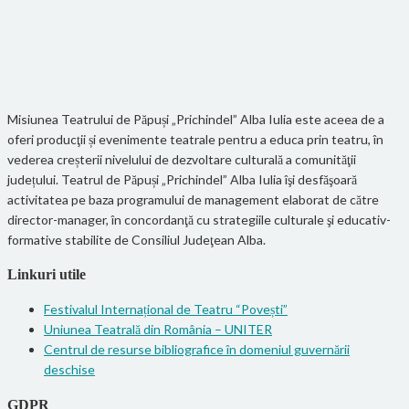
Misiunea Teatrului de Păpuși „Prichindel” Alba Iulia este aceea de a
oferi producţii și evenimente teatrale pentru a educa prin teatru, în
vederea creșterii nivelului de dezvoltare culturală a comunităţii
județului. Teatrul de Păpuși „Prichindel” Alba Iulia îşi desfăşoară
activitatea pe baza programului de management elaborat de către
director-manager, în concordanţă cu strategiile culturale şi educativ-
formative stabilite de Consiliul Judeţean Alba.
Linkuri utile
Festivalul Internațional de Teatru “Povești”
Uniunea Teatrală din România – UNITER
Centrul de resurse bibliografice în domeniul guvernării
deschise
GDPR