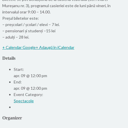
Mureșanu nr. 3), programul casieriei este de luni până vineri, în
intervalul orar 9:00 – 14.00.
Prețul biletelor este:
– preșcolari / școlari / elevi – 7 lei.
– pensionari și studenți –15 lei
– adulți – 28 lei.
+ Calendar Google
+ Adaugă în iCalendar
Details
Start:
apr. 09 @ 12:00 pm
End:
apr. 09 @ 12:00 pm
Event Category:
Spectacole
Organizer