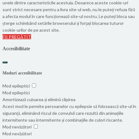
unele dintre caracteristicile acestuia. Deoarece aceste cookie-uri
sunt strict necesare pentru a livra site-ul web, nu le puteți refuza fără
a afecta modul în care funcționează site-ul nostru. Le puteți bloca sau
șterge schimbând setările browserului și forțați blocarea tuturor
cookie-urilor de pe acest site.
FII PREGĂTIT
Accesibilitate
Moduri accesibilitate
Mod epileptici
Mod epileptici
Amortizează culoarea și elimină clipirea
Acest mod le permite persoanelor cu epilepsie să folosească site-ul în
siguranță, eliminând riscul de convulsii care rezultă din animațiile
intermitente sau intermitente și combinațiile de culori riscante.
Mod nevăzători
Mod nevăzători