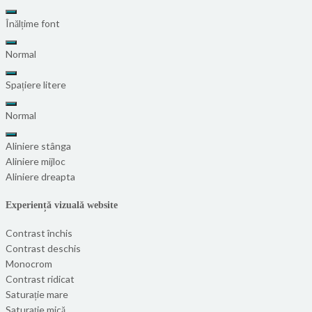
Înălțime font
Normal
Spațiere litere
Normal
Aliniere stânga
Aliniere mijloc
Aliniere dreapta
Experiență vizuală website
Contrast închis
Contrast deschis
Monocrom
Contrast ridicat
Saturație mare
Saturație mică