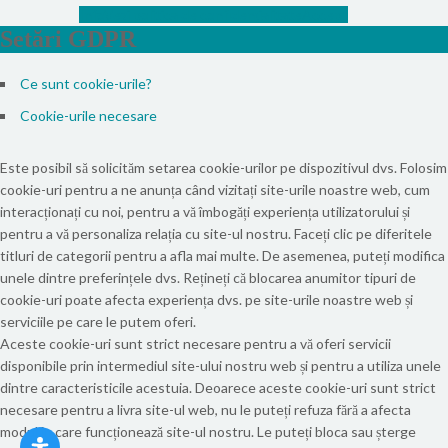
Info
Vezi politica de confidențialitate
Accept
Setări GDPR
Ce sunt cookie-urile?
Cookie-urile necesare
Este posibil să solicităm setarea cookie-urilor pe dispozitivul dvs. Folosim
cookie-uri pentru a ne anunța când vizitați site-urile noastre web, cum
interacționați cu noi, pentru a vă îmbogăți experiența utilizatorului și
pentru a vă personaliza relația cu site-ul nostru. Faceți clic pe diferitele
titluri de categorii pentru a afla mai multe. De asemenea, puteți modifica
unele dintre preferințele dvs. Rețineți că blocarea anumitor tipuri de
cookie-uri poate afecta experiența dvs. pe site-urile noastre web și
serviciile pe care le putem oferi.
Aceste cookie-uri sunt strict necesare pentru a vă oferi servicii
disponibile prin intermediul site-ului nostru web și pentru a utiliza unele
dintre caracteristicile acestuia. Deoarece aceste cookie-uri sunt strict
necesare pentru a livra site-ul web, nu le puteți refuza fără a afecta
modul în care funcționează site-ul nostru. Le puteți bloca sau șterge