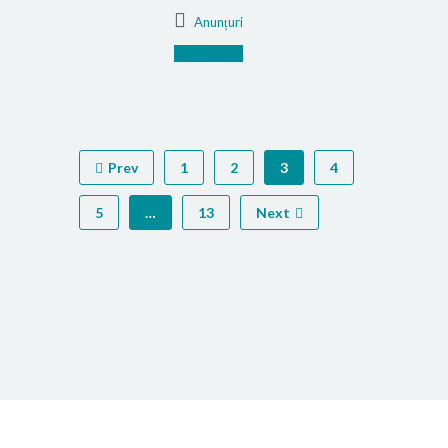
Anunțuri
Mai mult
Prev
1
2
3
4
5
…
13
Next