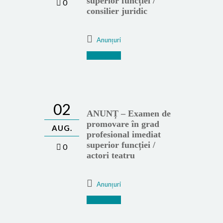
superior funcției /
0
consilier juridic
Anunțuri
Mai mult
02
ANUNȚ – Examen de
promovare în grad
AUG.
profesional imediat
superior funcției /
0
actori teatru
Anunțuri
Mai mult