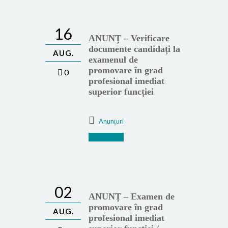
16
ANUNȚ – Verificare
documente candidați la
AUG.
examenul de
promovare în grad
0
profesional imediat
superior funcției
Anunțuri
Mai mult
02
ANUNȚ – Examen de
promovare în grad
AUG.
profesional imediat