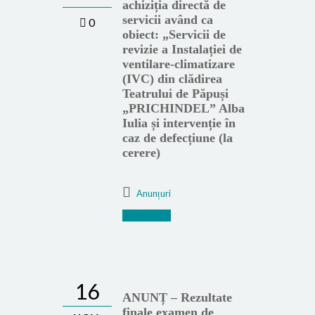
achiziția directă de
servicii având ca
0
obiect: „Servicii de
revizie a Instalației de
ventilare-climatizare
(IVC) din clădirea
Teatrului de Păpuși
„PRICHINDEL” Alba
Iulia și intervenție în
caz de defecțiune (la
cerere)
Anunțuri
Mai mult
16
ANUNȚ – Rezultate
finale examen de