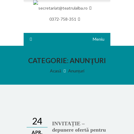
secretariat@teatrulalba.ro
0372-758-351
Meniu
CATEGORIE:
ANUNȚURI
Acasă
Anunțuri
24
INVITAȚIE –
depunere ofertă pentru
APR.