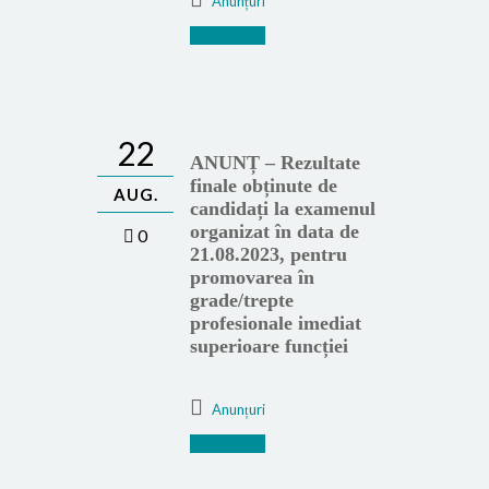
Anunțuri
Mai mult
22
ANUNȚ – Rezultate
finale obținute de
AUG.
candidați la examenul
organizat în data de
0
21.08.2023, pentru
promovarea în
grade/trepte
profesionale imediat
superioare funcției
Anunțuri
Mai mult