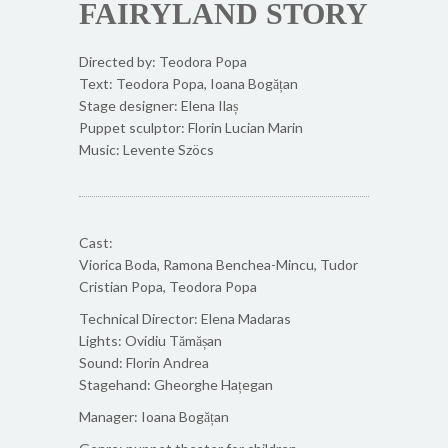
FAIRYLAND STORY
Directed by: Teodora Popa
Text: Teodora Popa, Ioana Bogățan
Stage designer: Elena Ilaș
Puppet sculptor: Florin Lucian Marin
Music: Levente Szöcs
Cast:
Viorica Boda, Ramona Benchea-Mincu, Tudor
Cristian Popa, Teodora Popa
Technical Director: Elena Madaras
Lights: Ovidiu Tămășan
Sound: Florin Andrea
Stagehand: Gheorghe Hațegan
Manager: Ioana Bogățan