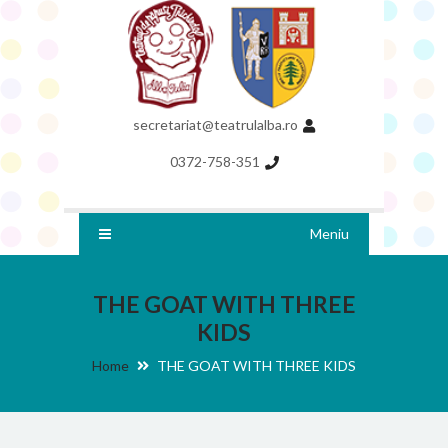
secretariat@teatrulalba.ro
0372-758-351
Meniu
THE GOAT WITH THREE
KIDS
Home
THE GOAT WITH THREE KIDS